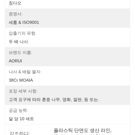
칭다오
증명서:
세륨 & ISO9001
압출기의 유형:
두 배 나사
브랜드 이름:
AORUI
나사 & 배럴 물자:
38Cr MOAIA
포장 세부 사항:
고객 요구에 따라 훈증 나무, 영화, 깔판, 등 또는.
공급 능력:
달 당 10 세트
플라스틱 단면도 생산 라인
, 
강조하다: