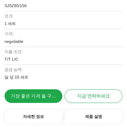
SJSZ80/156
모크:
1 세트
가격:
negotiable
지불 조건:
T/T L/C
공급 능력:
달 당 10 세트
가장 좋은 가격 을 구하라
지금 연락하세요
자세한 정보
제품 설명