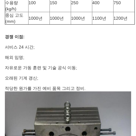
수용량
100
150
250
400
750
(kg/h)
중심 고도
1000년
1000년
1000년
1100년
1200년
(mm)
경쟁 이점:
서비스 24 시간;
해외 임명;
자유로운 가동 훈련 및 기술 공식 이동;
오래된 기계 갱신;
적당한 원가를 가진 예비 품목 그리고 정비.