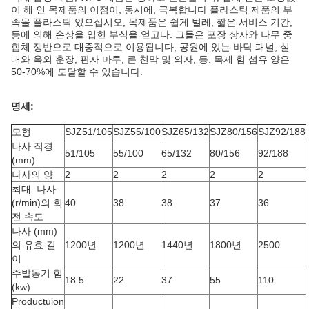
이 해 인 목제품의 이점이, 동시에, 극복합니다 플라스틱 제품의 부
족을 플라스틱 있으십시오, 목제품은 쉽게 벌레, 짧은 서비스 기간,
등에 의해 손상을 입힌 부식을 얻고다. 그들은 포장 상자와 나무 중
합체 쟁반으로 대중적으로 이용됩니다; 공원에 있는 바닥 패널, 실
내와 옥외 훈장, 판자 마루, 큰 천막 및 의자, 등. 목제 힘 섬유 양은
50-70%에 도달할 수 있습니다.
명세:
모형
SJZ51/105
SJZ55/100
SJZ65/132
SJZ80/156
SJZ92/188
나사 직경
51/105
55/100
65/132
80/156
92/188
(mm)
나사의 양
2
2
2
2
2
최대. 나사
(r/min)의 회
40
38
38
37
36
전 속도
나사 (mm)
의 유효 길
1200년
1200년
1440년
1800년
2500
이
주발동기 힘
18.5
22
37
55
110
(kw)
Productuion