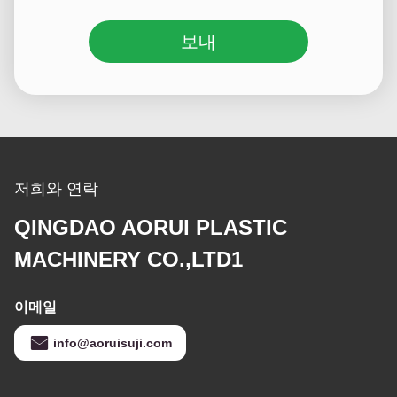
보내
저희와 연락
QINGDAO AORUI PLASTIC
MACHINERY CO.,LTD1
이메일
info@aoruisuji.com