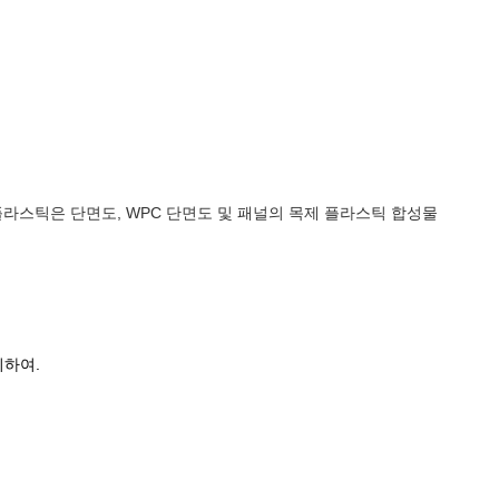
관, 플라스틱은 단면도, WPC 단면도 및 패널의 목제 플라스틱 합성물
위하여.