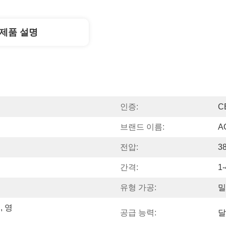
제품 설명
인증:
C
브랜드 이름:
A
전압:
3
간격:
1
유형 가공:
밀
, 영
공급 능력:
달