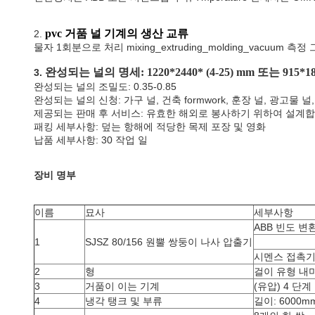
pvc 거품 널 기계의 생산 교류
2.
물자 1회분으로 처리 mixing_extruding_molding_vacuum 측정 그
완성되는 널의 명세: 1220*2440* (4-25) mm 또는 915*183
3.
완성되는 널의 조밀도: 0.35-0.85
완성되는 널의 신청: 가구 널, 건축 formwork, 훈장 널, 광고물 널,
제공되는 판매 후 서비스: 유효한 해외로 봉사하기 위하여 설계
패킹 세부사항: 덮는 항해에 적당한 목제 포장 및 영화
납품 세부사항: 30 작업 일
장비 명부
이름
묘사
세부사항
ABB 빈도 변
1
SJSZ 80/156 원뿔 쌍둥이 나사 압출기
시멘스 접촉기,
2
형
걸이 유형 내미
3
거품이 이는 기계
(유압) 4 단
4
냉각 탱크 및 부류
길이: 6000m