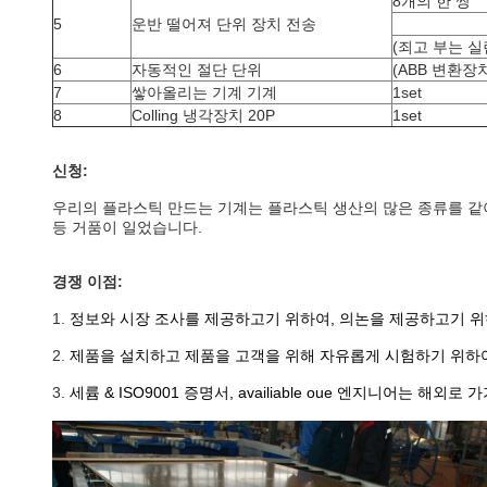
8개의 한 쌍
5
운반 떨어져 단위 장치 전송
(죄고 부는 실
6
자동적인 절단 단위
(ABB 변환장
7
쌓아올리는 기계 기계
1set
8
Colling 냉각장치 20P
1set
신청:
우리의 플라스틱 만드는 기계는 플라스틱 생산의 많은 종류를 같이 만들 
등 거품이 일었습니다.
경쟁 이점:
1.
정보와 시장 조사를 제공하고기 위하여, 의논을 제공하고기 위하
2.
제품을 설치하고 제품을 고객을 위해 자유롭게 시험하기 위하여.
3.
세륨 & ISO9001 증명서, availiable oue 엔지니어는 해외