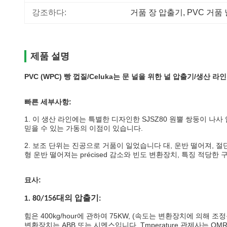
강조하다:
거품 장 압출기
, 
PVC 거품
제품 설명
PVC (WPC) 빵 껍질/Celuka는 문 널을 위한 널 압출기/생산 
빠른 세부사항:
1.
이 생산 라인에는 특별한 디자인한 SJSZ80 원뿔 쌍둥이 나사
믿을 수 있는 가동의 이점이 있습니다.
2.
보조 단위는 진공으로 거품이 일었습니다 대, 운반 떨어져, 절
형 운반 떨어져는 précised 감소와 빈도 변환장치, 특징 적당한
묘사:
1.
80/156대의 압출기:
힘은 400kg/hour에 관하여 75KW, (속도는 변환장치에 의해 조
변환장치는 ABB 또는 시멘스입니다, Tmperature 관제사는 