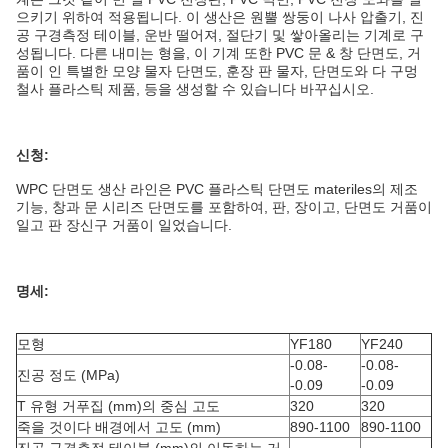
으키기 위하여 적용됩니다. 이 생산은 원뿔 쌍둥이 나사 압출기, 진
공 구경측정 테이블, 운반 떨어져, 절단기 및 쌓아올리는 기계로 구
성됩니다. 다른 내미는 형을, 이 기계 또한 PVC 문 & 창 단면도, 거
품이 인 특별한 모양 물자 단면도, 훈장 판 물자, 단면도와 다 구멍
철사 플라스틱 제품, 등을 생성할 수 있습니다 바꾸십시오.
신청:
WPC 단면도 생산 라인은 PVC 플라스틱 단면도 materiles의 제조
기능, 창과 문 시리즈 단면도를 포함하여, 판, 장이고, 단면도 거품이
일고 판 장신구 거품이 일었습니다.
명세:
모형
YF180
YF240
-0.08-
-0.08-
진공 정도 (MPa)
-0.09
-0.09
T 유형 거푸집 (mm)의 중심 고도
320
320
죽을 것이다 배경에서 고도 (mm)
890-1100
890-1100