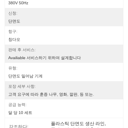
380V 50Hz
신청:
단면도
항구:
칭다오
판매 후 서비스:
Availiable 서비스하기 위하여 설계합니다
유형:
단면도 밀어남 기계
포장 세부 사항:
고객 요구에 따라 훈증 나무, 영화, 깔판, 등 또는.
공급 능력:
달 당 10 세트
플라스틱 단면도 생산 라인
, 
강조하다: