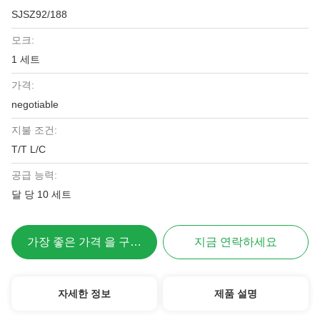
SJSZ92/188
모크:
1 세트
가격:
negotiable
지불 조건:
T/T L/C
공급 능력:
달 당 10 세트
가장 좋은 가격 을 구하라
지금 연락하세요
자세한 정보
제품 설명