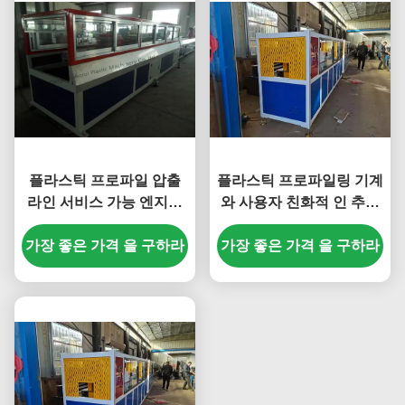
플라스틱 프로파일 압출
플라스틱 프로파일링 기계
라인 서비스 가능 엔지니
와 사용자 친화적 인 추출
어 (38 Moaia 스크류 재질,
기계
가장 좋은 가격 을 구하라
SJSZ65X132 스크류 직
가장 좋은 가격 을 구하라
경)