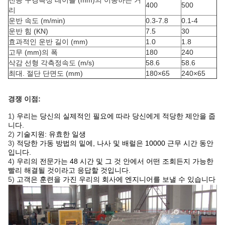
진공 구경측정 테이블 (mm)의 이동하는 거
400
500
리
운반 속도 (m/min)
0.3-7.8
0.1-4
운반 힘 (KN)
7.5
30
효과적인 운반 길이 (mm)
1.0
1.8
고무 (mm)의 폭
180
240
삭감 선형 각측정속도 (m/s)
58.6
58.6
최대. 절단 단면도 (mm)
180×65
240×65
경쟁 이점:
1)
우리는 당신의 실제적인 필요에 따라 당신에게 적당한 제안을 줍
니다.
2)
기술지원: 유효한 일생
3)
적당한 가동 방법의 밑에, 나사 및 배럴은 10000 근무 시간 동안
입니다.
4)
우리의 전문가는 48 시간 및 그 것 안에서 어떤 조회든지 가능한
빨리 해결될 것이라고 응답할 것입니다.
5)
고객은 훈련을 가진 우리의 회사에 엔지니어를 보낼 수 있습니다