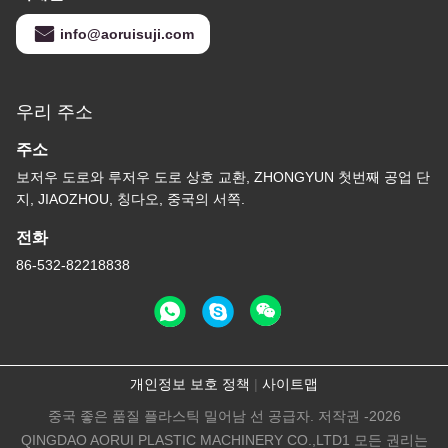
info@aoruisuji.com
우리 주소
주소
보저우 도로와 루저우 도로 상호 교환, ZHONGYUN 첫번째 공업 단
지, JIAOZHOU, 칭다오, 중국의 서쪽.
전화
86-532-82218838
개인정보 보호 정책
|
사이트맵
중국 좋은 품질 플라스틱 밀어남 선 공급자. 저작권 -2026
QINGDAO AORUI PLASTIC MACHINERY CO.,LTD1 모든 권리는