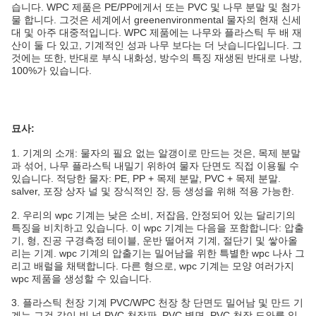
습니다. WPC 제품은 PE/PP에게서 또는 PVC 및 나무 분말 및 첨가
물 합니다. 그것은 세계에서 greenenvironmental 물자의 현재 신세
대 및 아주 대중적입니다. WPC 제품에는 나무와 플라스틱 두 배 재
산이 둘 다 있고, 기계적인 성과 나무 보다는 더 낫습니다입니다. 그
것에는 또한, 반대로 부식 내화성, 방수의 특징 재생된 반대로 나방,
100%가 있습니다.
묘사:
1.
기계의 소개:
물자의 필요 없는 알갱이로 만드는 것은, 목제 분말
과 섞어, 나무 플라스틱 내밀기 위하여 물자 단면도 직접 이용될 수
있습니다.
적당한 물자: PE, PP + 목제 분말, PVC + 목제 분말
.
salver, 포장 상자 널 및 장식적인 장, 등 생성을 위해 적용 가능한.
2.
우리의 wpc 기계는 낮은 소비, 저잡음, 안정되어 있는 달리기의
특징을 비치하고 있습니다. 이 wpc 기계는 다음을 포함합니다: 압출
기, 형, 진공 구경측정 테이블, 운반 떨어져 기계, 절단기 및 쌓아올
리는 기계. wpc 기계의 압출기는 밀어남을 위한 특별한 wpc 나사 그
리고 배럴을 채택합니다. 다른 형으로, wpc 기계는 모양 여러가지
wpc 제품을 생성할 수 있습니다.
3. 플라스틱 천장 기계 PVC/WPC 천장 창 단면도 밀어남 및 만드 기
계는 그것 같이 빈 널 PVC 천장판, PVC 벽면, PVC 천장 도와를 일