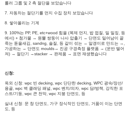
롤러 그룹 및 2 측 절단을 보았습니다
7.
자동차는 절단기를 먼지 수집 장치 보았습니다
8.
쌓아올리는 기계
9.
100%는 PP, PE, etc+wood 힘을 (목제 먼지, 밥 껍질, 밀 밀짚, 등
에서) + 첨가물 → 원뿔 쌍둥이 나사 압출기 → 단면도 밀어남이 끝
죽는 돋을새김, sandng, 솔질, 등 같이 섞는 → 알갱이로 만드는 →,
가공하는 → 단면도 moulds→ 진공 구경측정 플랫폼 → (운반 떨어
져) → 절단기 →stacker → 완제품 → 표면 재생했습니다
신청:
옥외 신청: wpc 빈 decking, wpc 단단한 decking, WPC 광속/장선/
용골, wpc 벽 클래딩 패널, wpc 벤치/의자, wpc 담/방책, 강직한 포
스트/기둥, wpc 큰 천막, wpc 지붕 단면도, 등
실내 신청: 문 창 단면도, 가구 장식적인 단면도, 거품이 이는 단면
도, 등