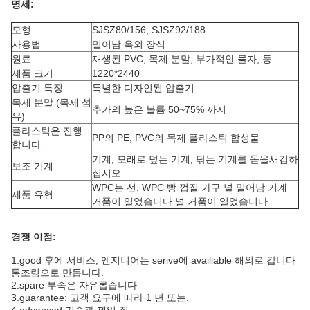
명세:
모형
SJSZ80/156, SJSZ92/188
사용법
밀어남 옥외 장식
원료
재생된 PVC, 목제 분말, 부가적인 물자, 등
제품 크기
1220*2440
압출기 특징
특별한 디자인된 압출기
목제 분말 (목제 섬
추가의 높은 볼륨 50~75% 까지
유)
플라스틱은 진행
PP의 PE, PVC의 목제 플라스틱 합성물
합니다
기계, 모래로 덮는 기계, 닦는 기계를 돋을새김하
보조 기계
십시오
WPC는 선, WPC 빵 껍질 가구 널 밀어남 기계
제품 유형
거품이 일었습니다 널 거품이 일었습니다
경쟁 이점:
1.good 후에 서비스, 엔지니어는 serive에 availiable 해외로 갑니다
통조림으로 만듭니다.
2.spare 부속은 자유롭습니다
3.guarantee: 고객 요구에 따라 1 년 또는.