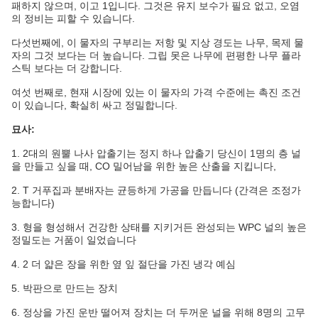
패하지 않으며, 이고 1입니다. 그것은 유지 보수가 필요 없고, 오염
의 정비는 피할 수 있습니다.
다섯번째에, 이 물자의 구부리는 저항 및 지상 경도는 나무, 목제 물
자의 그것 보다는 더 높습니다. 그립 못은 나무에 편평한 나무 플라
스틱 보다는 더 강합니다.
여섯 번째로, 현재 시장에 있는 이 물자의 가격 수준에는 촉진 조건
이 있습니다, 확실히 싸고 정밀합니다.
묘사:
1.
2대의 원뿔 나사 압출기는 정지 하나 압출기 당신이 1명의 층 널
을 만들고 싶을 때, CO 밀어남을 위한 높은 산출을 지킵니다,
2.
T 거푸집과 분배자는 균등하게 가공을 만듭니다 (간격은 조정가
능합니다)
3.
형을 형성해서 건강한 상태를 지키거든 완성되는 WPC 널의 높은
정밀도는 거품이 일었습니다
4.
2 더 얇은 장을 위한 옆 잎 절단을 가진 냉각 예심
5.
박판으로 만드는 장치
6.
정상을 가진 운반 떨어져 장치는 더 두꺼운 널을 위해 8명의 고무