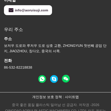
이메일
info@aoruisuji.com
우리 주소
주소
보저우 도로와 루저우 도로 상호 교환, ZHONGYUN 첫번째 공업 단
지, JIAOZHOU, 칭다오, 중국의 서쪽.
전화
86-532-82218838
개인정보 보호 정책
|
사이트맵
중국 좋은 품질 플라스틱 밀어남 선 공급자. 저작권 -2026
QINGDAO AORUI PLASTIC MACHINERY CO.,LTD1 모든 권리는