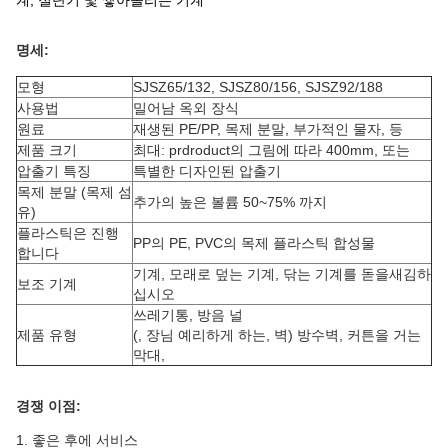
계, 절단기 및 쌓아올리는 기계
명세:
모형
SJSZ65/132, SJSZ80/156, SJSZ92/188
사용법
밀어남 옥외 장식
원료
재생된 PE/PP, 목제 분말, 부가적인 물자, 등
제품 크기
최대: prdroduct의 그림에 따라 400mm, 또는
압출기 특징
특별한 디자인된 압출기
목제 분말 (목제 섬
추가의 높은 볼륨 50~75% 까지
유)
플라스틱은 진행
PP의 PE, PVC의 목제 플라스틱 합성물
합니다
기계, 모래로 덮는 기계, 닦는 기계를 돋을새김하
보조 기계
십시오
쓰레기통, 방음 널
제품 유형
(, 장님 예리하게 하는, 벽) 방수벽, 커튼을 거는
막대,
경쟁 이점:
1. 좋은 후에 서비스