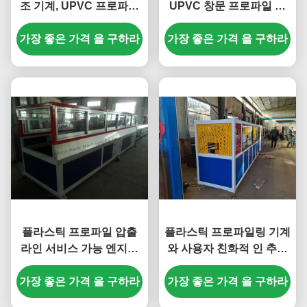
조 기계, UPVC 프로파일
UPVC 창문 프로파일 추
용 원추형 트윈 스크류 압
출 라인, 완전 자동 PVC
가장 좋은 가격 을 구하라
출기
가장 좋은 가격 을 구하라
창문 프로파일 기계
플라스틱 프로파일 압출
플라스틱 프로파일링 기계
라인 서비스 가능 엔지니
와 사용자 친화적 인 추출
어 (38 Moaia 스크류 재질,
기계
가장 좋은 가격 을 구하라
SJSZ65X132 스크류 직
가장 좋은 가격 을 구하라
경)