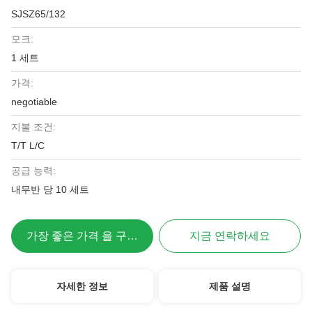
SJSZ65/132
모크:
1 세트
가격:
negotiable
지불 조건:
T/T L/C
공급 능력:
내무반 당 10 세트
가장 좋은 가격 을 구하라
지금 연락하세요
자세한 정보
제품 설명