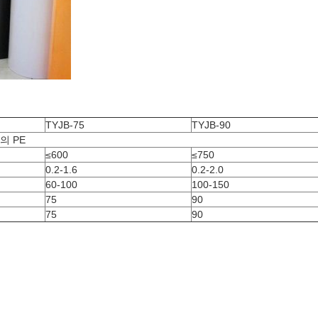
TYJB-75
TYJB-90
S의 PE
≤600
≤750
0.2-1.6
0.2-2.0
60-100
100-150
75
90
75
90