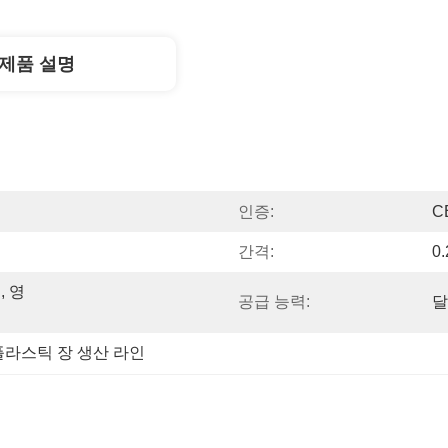
제품 설명
인증:
C
간격:
0
, 영
공급 능력:
달
플라스틱 장 생산 라인