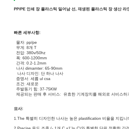
PP/PE 인쇄 장 플라스틱 밀어남 선, 재생된 플라스틱 장 생산 라
빠른 세부사항:
물자: pp/pe
무게: 8개 T
전압: 380v/50hz
폭: 600-1200mm
간격: 0.2-1.2mm
나사 dimamter: 65-90mm
나사 디자인: 단 하나 나사
증명서: 세륨 ul csa
조건: 새로운
주발동기 힘: 37-75KW
제공되는 판매 후 서비스: 유효한 기계장치를 해외로 서비스하
묘사:
1.The 특별히 디자인한 나사는 높은 plastification 비율을 지킵니
2.Precise 온도 조종 (- 1개 C +1'는 C)와 특별한 단위 정확